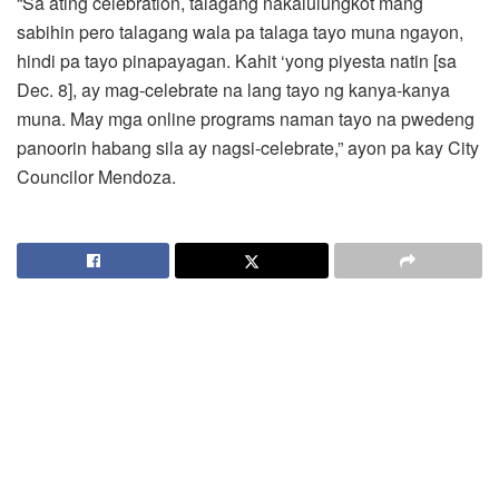
“Sa ating celebration, talagang nakalulungkot mang
sabihin pero talagang wala pa talaga tayo muna ngayon,
hindi pa tayo pinapayagan. Kahit ‘yong piyesta natin [sa
Dec. 8], ay mag-celebrate na lang tayo ng kanya-kanya
muna. May mga online programs naman tayo na pwedeng
panoorin habang sila ay nagsi-celebrate,” ayon pa kay City
Councilor Mendoza.