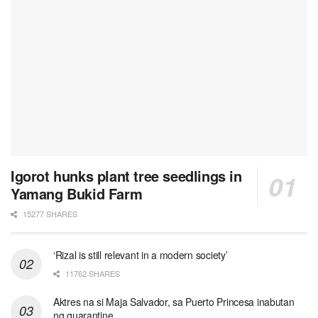
Igorot hunks plant tree seedlings in
Yamang Bukid Farm
15277 SHARES
‘Rizal is still relevant in a modern society’
11762 SHARES
Aktres na si Maja Salvador, sa Puerto Princesa inabutan
ng quarantine