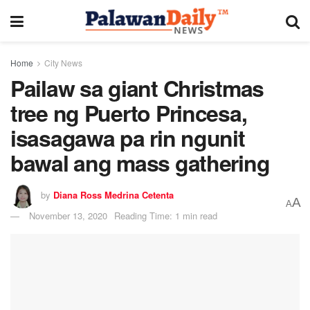
Home
City News
Pailaw sa giant Christmas
tree ng Puerto Princesa,
isasagawa pa rin ngunit
bawal ang mass gathering
by
Diana Ross Medrina Cetenta
A
A
November 13, 2020
Reading Time: 1 min read