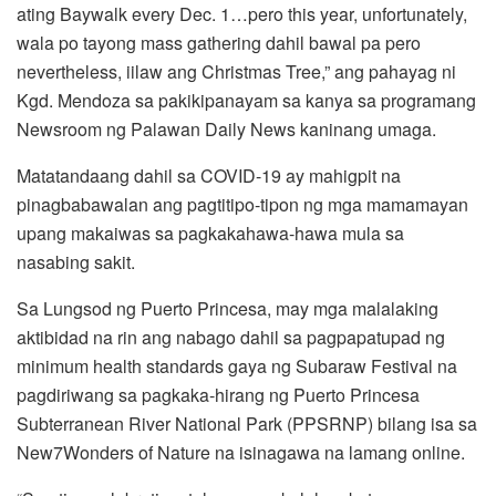
ating Baywalk every Dec. 1…pero this year, unfortunately,
wala po tayong mass gathering dahil bawal pa pero
nevertheless, iilaw ang Christmas Tree,” ang pahayag ni
Kgd. Mendoza sa pakikipanayam sa kanya sa programang
Newsroom ng Palawan Daily News kaninang umaga.
Matatandaang dahil sa COVID-19 ay mahigpit na
pinagbabawalan ang pagtitipo-tipon ng mga mamamayan
upang makaiwas sa pagkakahawa-hawa mula sa
nasabing sakit.
Sa Lungsod ng Puerto Princesa, may mga malalaking
aktibidad na rin ang nabago dahil sa pagpapatupad ng
minimum health standards gaya ng Subaraw Festival na
pagdiriwang sa pagkaka-hirang ng Puerto Princesa
Subterranean River National Park (PPSRNP) bilang isa sa
New7Wonders of Nature na isinagawa na lamang online.