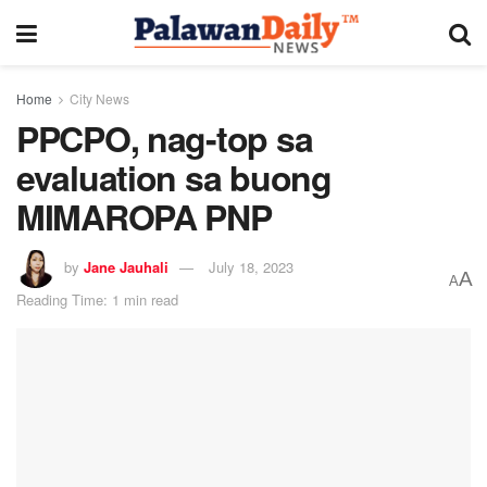
Home
City News
PPCPO, nag-top sa
evaluation sa buong
MIMAROPA PNP
by
Jane Jauhali
July 18, 2023
A
A
Reading Time: 1 min read