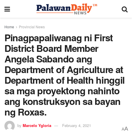
Home
Provincial News
Pinagpapaliwanag ni First
District Board Member
Angela Sabando ang
Department of Agriculture at
Department of Health hinggil
sa mga proyektong nahinto
ang konstruksyon sa bayan
ng Roxas.
by
Marcelo Ygloria
February 4, 2021
A
A