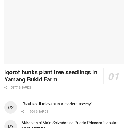
Igorot hunks plant tree seedlings in
Yamang Bukid Farm
15277 SHARES
‘Rizal is still relevant in a modern society’
11764 SHARES
Aktres na si Maja Salvador, sa Puerto Princesa inabutan
ng quarantine