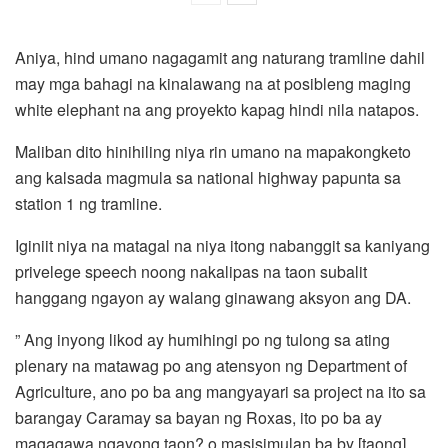
Aniya, hind umano nagagamit ang naturang tramline dahil
may mga bahagi na kinalawang na at posibleng maging
white elephant na ang proyekto kapag hindi nila natapos.
Maliban dito hinihiling niya rin umano na mapakongketo
ang kalsada magmula sa national highway papunta sa
station 1 ng tramline.
Iginiit niya na matagal na niya itong nabanggit sa kaniyang
privelege speech noong nakalipas na taon subalit
hanggang ngayon ay walang ginawang aksyon ang DA.
” Ang inyong likod ay humihingi po ng tulong sa ating
plenary na matawag po ang atensyon ng Department of
Agriculture, ano po ba ang mangyayari sa project na ito sa
barangay Caramay sa bayan ng Roxas, ito po ba ay
magagawa ngayong taon? o masisimulan ba by [taong]