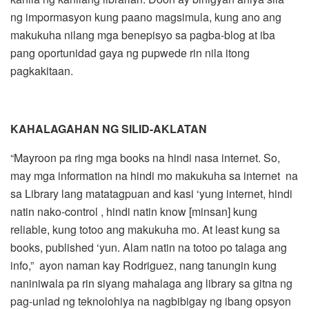
ng impormasyon kung paano magsimula, kung ano ang
makukuha nilang mga benepisyo sa pagba-blog at iba
pang oportunidad gaya ng pupwede rin nila itong
pagkakitaan.
KAHALAGAHAN NG SILID-AKLATAN
“Mayroon pa ring mga books na hindi nasa internet. So,
may mga information na hindi mo makukuha sa internet na
sa Library lang matatagpuan and kasi ‘yung internet, hindi
natin nako-control , hindi natin know [minsan] kung
reliable, kung totoo ang makukuha mo. At least kung sa
books, published ‘yun. Alam natin na totoo po talaga ang
info,” ayon naman kay Rodriguez, nang tanungin kung
naniniwala pa rin siyang mahalaga ang library sa gitna ng
pag-unlad ng teknolohiya na nagbibigay ng ibang opsyon