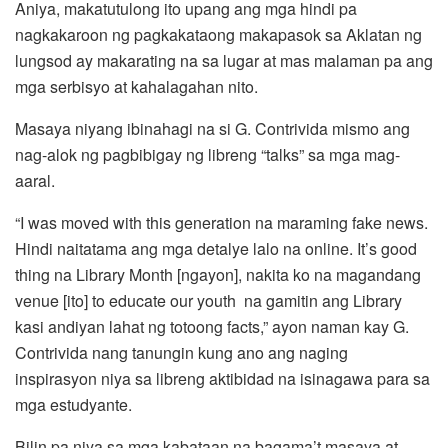
Aniya, makatutulong ito upang ang mga hindi pa
nagkakaroon ng pagkakataong makapasok sa Aklatan ng
lungsod ay makarating na sa lugar at mas malaman pa ang
mga serbisyo at kahalagahan nito.
Masaya niyang ibinahagi na si G. Contrivida mismo ang
nag-alok ng pagbibigay ng libreng “talks” sa mga mag-
aaral.
“I was moved with this generation na maraming fake news.
Hindi naitatama ang mga detalye lalo na online. It’s good
thing na Library Month [ngayon], nakita ko na magandang
venue [ito] to educate our youth na gamitin ang Library
kasi andiyan lahat ng totoong facts,” ayon naman kay G.
Contrivida nang tanungin kung ano ang naging
inspirasyon niya sa libreng aktibidad na isinagawa para sa
mga estudyante.
Bilin pa niya sa mga kabataan na bagama’t masaya at