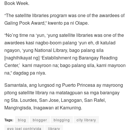
Book Week.
“The satellite libraries program was one of the awardees of
Galing Pook Award,” kwento pa ni Olape.
“No’ng time na ‘yun, ‘yung satellite libraries was one of the
awardees kasi nagbo-boom palang ‘yun eh, di katulad
ngayon, ‘yung National Library, bago palang sila
[naghihikayat ng] ‘Establishment ng Barangay Reading
Center,’ kami mayroon na; bago palang sila, kami mayroon
na,” dagdag pa niya.
Samantala, ang lungsod ng Puerto Princesa ay mayroong
pitong satellite library na matatagpuan sa mga barangay
ng Sta. Lourdes, San Jose, Langogan, San Rafel,
Mangingisda, Inagawan at Kamuning.
Tags:
blog
blogger
blogging
city library
evo joel contrivida
library