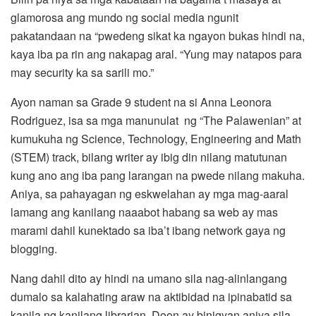
glamorosa ang mundo ng social media ngunit
pakatandaan na “pwedeng sikat ka ngayon bukas hindi na,
kaya iba pa rin ang nakapag aral. “Yung may natapos para
may security ka sa sarili mo.”
Ayon naman sa Grade 9 student na si Anna Leonora
Rodriguez, isa sa mga manunulat ng “The Palawenian” at
kumukuha ng Science, Technology, Engineering and Math
(STEM) track, bilang writer ay ibig din nilang matutunan
kung ano ang iba pang larangan na pwede nilang makuha.
Aniya, sa pahayagan ng eskwelahan ay mga mag-aaral
lamang ang kanilang naaabot habang sa web ay mas
marami dahil kunektado sa iba’t ibang network gaya ng
blogging.
Nang dahil dito ay hindi na umano sila nag-alinlangang
dumalo sa kalahating araw na aktibidad na ipinabatid sa
kanila ng kanilang librarian. Doon ay binigyan aniya sila