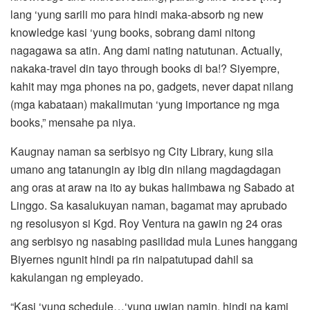
lang ‘yung sarili mo para hindi maka-absorb ng new
knowledge kasi ‘yung books, sobrang dami nitong
nagagawa sa atin. Ang dami nating natutunan. Actually,
nakaka-travel din tayo through books di ba!? Siyempre,
kahit may mga phones na po, gadgets, never dapat nilang
(mga kabataan) makalimutan ‘yung importance ng mga
books,” mensahe pa niya.
Kaugnay naman sa serbisyo ng City Library, kung sila
umano ang tatanungin ay ibig din nilang magdagdagan
ang oras at araw na ito ay bukas halimbawa ng Sabado at
Linggo. Sa kasalukuyan naman, bagamat may aprubado
ng resolusyon si Kgd. Roy Ventura na gawin ng 24 oras
ang serbisyo ng nasabing pasilidad mula Lunes hanggang
Biyernes ngunit hindi pa rin naipatutupad dahil sa
kakulangan ng empleyado.
“Kasi ‘yung schedule…‘yung uwian namin, hindi na kami