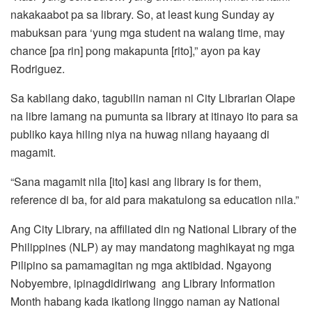
nakakaabot pa sa library. So, at least kung Sunday ay
mabuksan para ‘yung mga student na walang time, may
chance [pa rin] pong makapunta [rito],” ayon pa kay
Rodriguez.
Sa kabilang dako, tagubilin naman ni City Librarian Olape
na libre lamang na pumunta sa library at itinayo ito para sa
publiko kaya hiling niya na huwag nilang hayaang di
magamit.
“Sana magamit nila [ito] kasi ang library is for them,
reference di ba, for aid para makatulong sa education nila.”
Ang City Library, na affiliated din ng National Library of the
Philippines (NLP) ay may mandatong maghikayat ng mga
Pilipino sa pamamagitan ng mga aktibidad. Ngayong
Nobyembre, ipinagdidiriwang ang Library Information
Month habang kada ikatlong linggo naman ay National