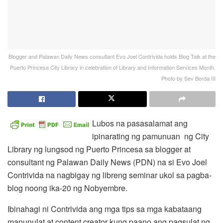
Blogger and Palawan Daily News consultant Evo Joel Contrivida holds Blog Talk at the
Puerto Princesa City Library in celebration of Library and Information Services Month.
Photo by Sev Borda III
Lubos na pasasalamat ang
ipinarating ng pamunuan ng City
Library ng lungsod ng Puerto Princesa sa blogger at
consultant ng Palawan Daily News (PDN) na si Evo Joel
Contrivida na nagbigay ng libreng seminar ukol sa pagba-
blog noong ika-20 ng Nobyembre.
Ibinahagi ni Contrivida ang mga tips sa mga kabataang
manunulat at content creator kung paano ang pagsulat ng