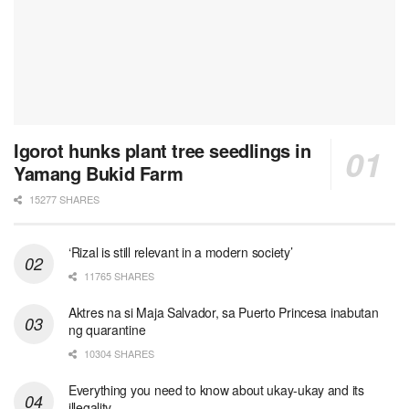
Igorot hunks plant tree seedlings in
Yamang Bukid Farm
15277 SHARES
‘Rizal is still relevant in a modern society’
11765 SHARES
Aktres na si Maja Salvador, sa Puerto Princesa inabutan
ng quarantine
10304 SHARES
Everything you need to know about ukay-ukay and its
illegality