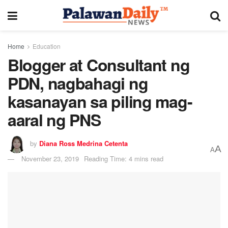
Home
Education
Blogger at Consultant ng
PDN, nagbahagi ng
kasanayan sa piling mag-
aaral ng PNS
by
Diana Ross Medrina Cetenta
A
A
November 23, 2019
Reading Time: 4 mins read