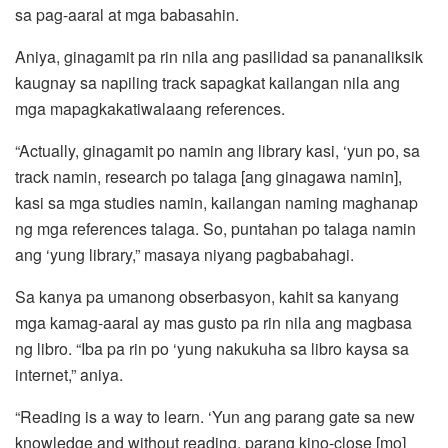
sa pag-aaral at mga babasahin.
Aniya, ginagamit pa rin nila ang pasilidad sa pananaliksik
kaugnay sa napiling track sapagkat kailangan nila ang
mga mapagkakatiwalaang references.
“Actually, ginagamit po namin ang library kasi, ‘yun po, sa
track namin, research po talaga [ang ginagawa namin],
kasi sa mga studies namin, kailangan naming maghanap
ng mga references talaga. So, puntahan po talaga namin
ang ‘yung library,” masaya niyang pagbabahagi.
Sa kanya pa umanong obserbasyon, kahit sa kanyang
mga kamag-aaral ay mas gusto pa rin nila ang magbasa
ng libro. “Iba pa rin po ‘yung nakukuha sa libro kaysa sa
internet,” aniya.
“Reading is a way to learn. ‘Yun ang parang gate sa new
knowledge and without reading, parang kino-close [mo]